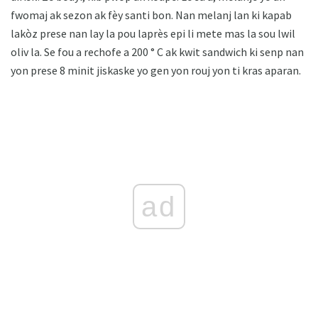
fwomaj ak sezon ak fèy santi bon. Nan melanj lan ki kapab
lakòz prese nan lay la pou laprès epi li mete mas la sou lwil
oliv la. Se fou a rechofe a 200 ° C ak kwit sandwich ki senp nan
yon prese 8 minit jiskaske yo gen yon rouj yon ti kras aparan.
ad