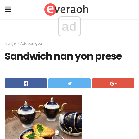
ad
Manje
Atik bon gou
Sandwich nan yon prese