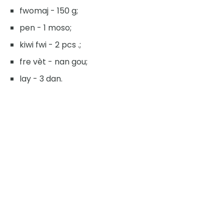
fwomaj - 150 g;
pen - 1 moso;
kiwi fwi - 2 pcs .;
fre vèt - nan gou;
lay - 3 dan.