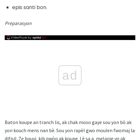
epis santi bon.
Preparasyon
ad
Baton koupe an tranch lis, ak chak moso gaye sou yon bò ak
yon kouch mens nan bè. Sou yon rapèl gwo moulen fwomaj la
difisil. Ze bouyi, kib pwòp ak koupe. Lè sa a, melanje yo ak