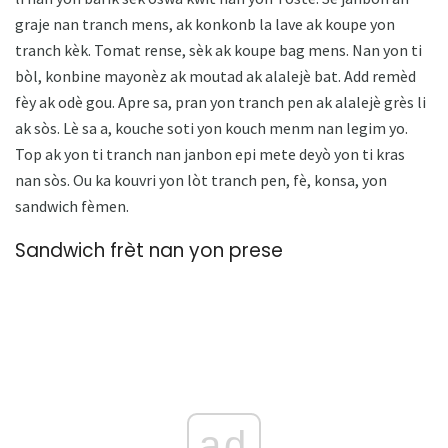
graje nan tranch mens, ak konkonb la lave ak koupe yon
tranch kèk. Tomat rense, sèk ak koupe bag mens. Nan yon ti
bòl, konbine mayonèz ak moutad ak alalejè bat. Add remèd
fèy ak odè gou. Apre sa, pran yon tranch pen ak alalejè grès li
ak sòs. Lè sa a, kouche soti yon kouch menm nan legim yo.
Top ak yon ti tranch nan janbon epi mete deyò yon ti kras
nan sòs. Ou ka kouvri yon lòt tranch pen, fè, konsa, yon
sandwich fèmen.
Sandwich frèt nan yon prese
ad