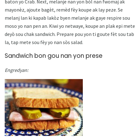
baton yo Crab. Next, melanje nan yon bòl nan fwomaj ak
mayonèz, ajoute bagèt, remèd fèy koupe ak lay peze. Se
melanj lan ki kapab lakòz byen melanje ak gaye respire sou
moso yo nan pen an. Kiwi yo netwaye, koupe an plak epi mete
deyò sou chak sandwich. Prepare pou yon ti goute fèt sou tab
la, tap mete sou fèy yo nan sòs salad.
Sandwich bon gou nan yon prese
Engredyan: