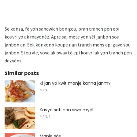
Se konsa, fè yon sandwich bon gou, pran tranch pen epi
kouvri yo ak mayonèz. Apre sa, mete yon sèl janbon sou
janbon an. Sèk konkonb koupe nan tranch mens epi gaye sou
janbon. Si ou vle, voye ak pwav tè epi kouvri ak yon tranch pen
dezyèm.
Similar posts
Ki jan yo kwit manje kanna janm?
MANJE
Kavya soti nan siwo myèl
MANJE
Manje sòs