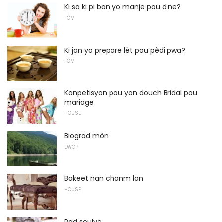
Ki sa ki pi bon yo manje pou dine?
FÒM
Ki jan yo prepare lèt pou pèdi pwa?
FÒM
Konpetisyon pou yon douch Bridal pou
mariage
HOUSE
Biograd mòn
EWÒP
Bakeet nan chanm lan
HOUSE
Rad soulye