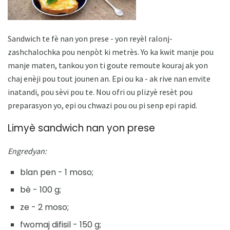
Sandwich te fè nan yon prese - yon reyèl ralonj-
zashchalochka pou nenpòt ki metrès. Yo ka kwit manje pou
manje maten, tankou yon ti goute remoute kouraj ak yon
chaj enèji pou tout jounen an. Epi ou ka - ak rive nan envite
inatandi, pou sèvi pou te. Nou ofri ou plizyè resèt pou
preparasyon yo, epi ou chwazi pou ou pi senp epi rapid.
Limyè sandwich nan yon prese
Engredyan:
blan pen - 1 moso;
bè - 100 g;
ze - 2 moso;
fwomaj difisil - 150 g;