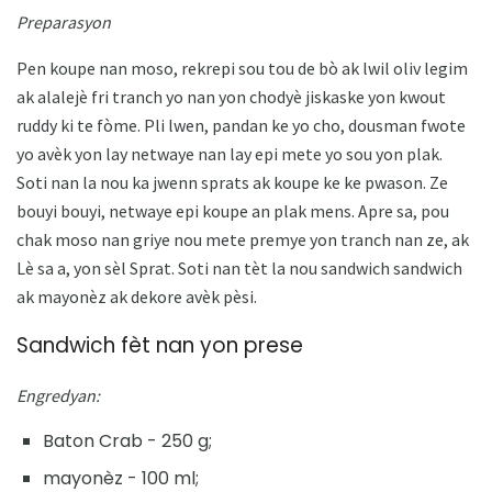
Preparasyon
Pen koupe nan moso, rekrepi sou tou de bò ak lwil oliv legim
ak alalejè fri tranch yo nan yon chodyè jiskaske yon kwout
ruddy ki te fòme. Pli lwen, pandan ke yo cho, dousman fwote
yo avèk yon lay netwaye nan lay epi mete yo sou yon plak.
Soti nan la nou ka jwenn sprats ak koupe ke ke pwason. Ze
bouyi bouyi, netwaye epi koupe an plak mens. Apre sa, pou
chak moso nan griye nou mete premye yon tranch nan ze, ak
Lè sa a, yon sèl Sprat. Soti nan tèt la nou sandwich sandwich
ak mayonèz ak dekore avèk pèsi.
Sandwich fèt nan yon prese
Engredyan:
Baton Crab - 250 g;
mayonèz - 100 ml;