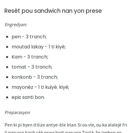
Resèt pou sandwich nan yon prese
Engredyan:
pen - 3 tranch;
moutad lakay - 1 ti kiyè;
Kam - 3 tranch;
tomat - 3 tranch;
konkonb - 3 tranch;
mayonèz - 1 ti kuiyè. kiyè;
epis santi bon.
Preparasyon
Pen ki pi byen itilize antye-ble blan. Si ou vle, ou ka alalejè fri
li nan yon barik sèk oswa kwit nan yon Tostè. Se janbon an