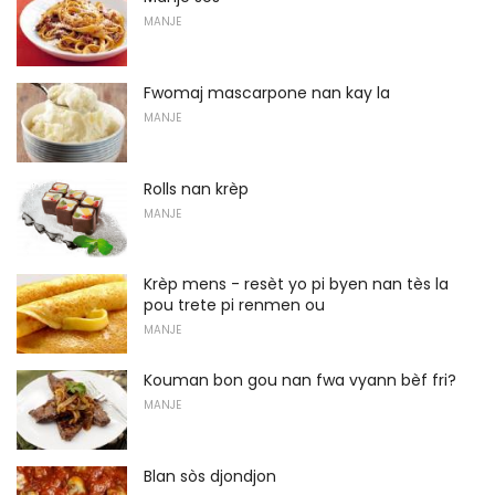
MANJE
Fwomaj mascarpone nan kay la
MANJE
Rolls nan krèp
MANJE
Krèp mens - resèt yo pi byen nan tès la
pou trete pi renmen ou
MANJE
Kouman bon gou nan fwa vyann bèf fri?
MANJE
Blan sòs djondjon