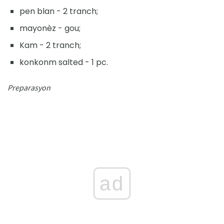
pen blan - 2 tranch;
mayonèz - gou;
Kam - 2 tranch;
konkonm salted - 1 pc.
Preparasyon
ad