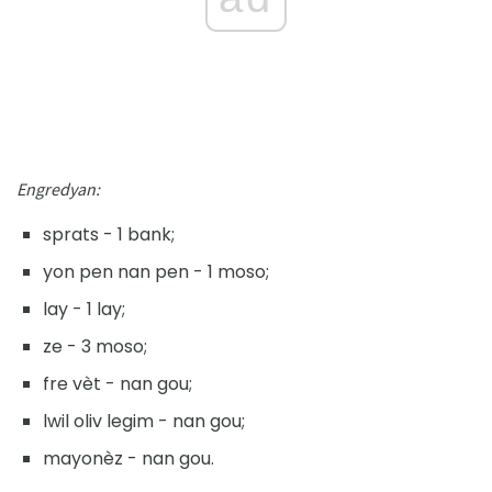
Engredyan:
sprats - 1 bank;
yon pen nan pen - 1 moso;
lay - 1 lay;
ze - 3 moso;
fre vèt - nan gou;
lwil oliv legim - nan gou;
mayonèz - nan gou.