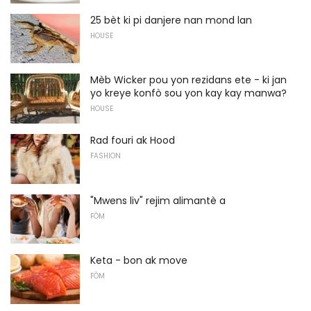
25 bèt ki pi danjere nan mond lan
HOUSE
Mèb Wicker pou yon rezidans ete - ki jan
yo kreye konfò sou yon kay kay manwa?
HOUSE
Rad fouri ak Hood
FASHION
"Mwens liv" rejim alimantè a
FÒM
Keta - bon ak move
FÒM