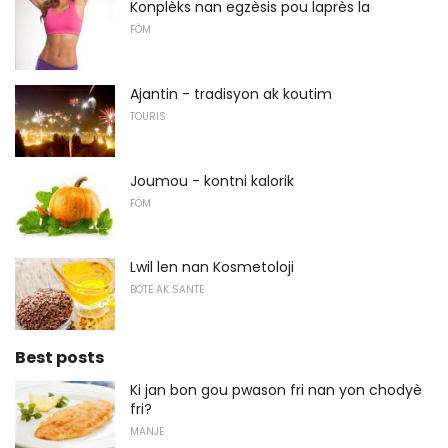
Konplèks nan egzèsis pou laprès la
FÒM
Ajantin - tradisyon ak koutim
TOURIS
Joumou - kontni kalorik
FÒM
Lwil len nan Kosmetoloji
BOTE AK SANTE
Best posts
Ki jan bon gou pwason fri nan yon chodyè
fri?
MANJE