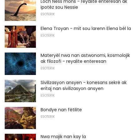
Loch Ness mons - reyalite enteresan ak
ipotèz sou Nessie
ESOTERIK
Elena Troyan - mit sou larenn Elena bèl la
ESOTERIK
Materyèl nwa nan astwonomi, kosmolojik
ak filozofi - reyalite enteresan
ESOTERIK
Sivilizasyon ansyen - konesans sekrè ak
eritaj nan sivilizasyon ansyen
ESOTERIK
Bondye nan fètilite
ESOTERIK
Nwa majik nan kay la