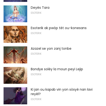
Deyès Tara
ESOTERIK
Esoterik ak pwòp tèt ou-konesans
ESOTERIK
Azazel se yon zanj tonbe
ESOTERIK
Bondye solèy la moun peyi Lejip
ESOTERIK
Ki jan ou kapab vin yon sòsyè nan lavi
reyèl?
ESOTERIK