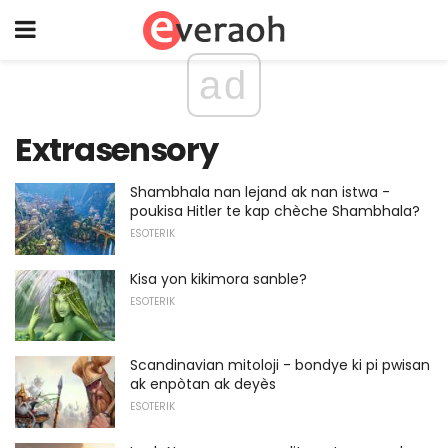
ad
Extrasensory
Shambhala nan lejand ak nan istwa -
poukisa Hitler te kap chèche Shambhala?
ESOTERIK
Kisa yon kikimora sanble?
ESOTERIK
Scandinavian mitoloji - bondye ki pi pwisan
ak enpòtan ak deyès
ESOTERIK