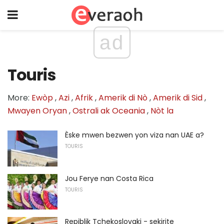
ad
Touris
More:
Ewòp
,
Azi
,
Afrik
,
Amerik di Nò
,
Amerik di Sid
,
Mwayen Oryan
,
Ostrali ak Oceania
,
Nòt la
Èske mwen bezwen yon viza nan UAE a?
TOURIS
Jou Ferye nan Costa Rica
TOURIS
Repiblik Tchekoslovaki - sekirite