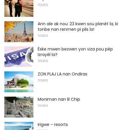
TOURIS
Ann ale ak nou: 23 kwen sou planèt la, ki
tonbe nan renmen pi plis la!
TOURIS
Èske mwen bezwen yon viza pou pèp
Izrayèl la?
TOURIS
ZON PLAJ LA nan Ondiras
TOURIS
Moniman nan lil Chip
TOURIS
Irigwe - resorts