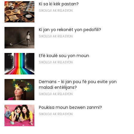
Ki sa ki kèk pastan?
SIKOLOJI AK RELASYON
Ki jan yo rekonèt yon pedofili?
SIKOLOJI AK RELASYON
Efè koulè sou yon moun
SIKOLOJI AK RELASYON
Demans - ki jan pou fè pou evite yon
maladi entèlijans?
SIKOLOJI AK RELASYON
Poukisa moun bezwen zanmi?
SIKOLOJI AK RELASYON