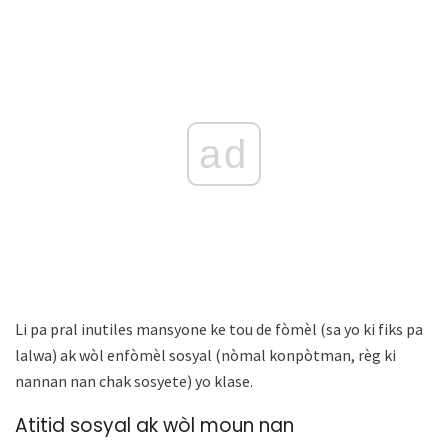
ad
Li pa pral inutiles mansyone ke tou de fòmèl (sa yo ki fiks pa
lalwa) ak wòl enfòmèl sosyal (nòmal konpòtman, règ ki
nannan nan chak sosyete) yo klase.
Atitid sosyal ak wòl moun nan