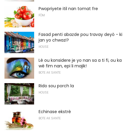
Pwopriyete itil nan tomat fre
FÒM
Fasad penti abazde pou travay deyò - ki
jan yo chwazi?
HOUSE
Lè ou konsidere je yo nan sa a ti fi, ou ka
wè fim nan, epi li majik!
BOTE AK SANTE
Rido sou porch la
HOUSE
Echinase ekstrè
BOTE AK SANTE