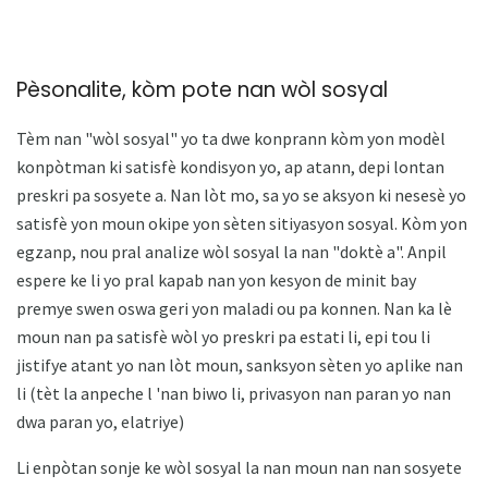
Pèsonalite, kòm pote nan wòl sosyal
Tèm nan "wòl sosyal" yo ta dwe konprann kòm yon modèl
konpòtman ki satisfè kondisyon yo, ap atann, depi lontan
preskri pa sosyete a. Nan lòt mo, sa yo se aksyon ki nesesè yo
satisfè yon moun okipe yon sèten sitiyasyon sosyal. Kòm yon
egzanp, nou pral analize wòl sosyal la nan "doktè a". Anpil
espere ke li yo pral kapab nan yon kesyon de minit bay
premye swen oswa geri yon maladi ou pa konnen. Nan ka lè
moun nan pa satisfè wòl yo preskri pa estati li, epi tou li
jistifye atant yo nan lòt moun, sanksyon sèten yo aplike nan
li (tèt la anpeche l 'nan biwo li, privasyon nan paran yo nan
dwa paran yo, elatriye)
Li enpòtan sonje ke wòl sosyal la nan moun nan nan sosyete