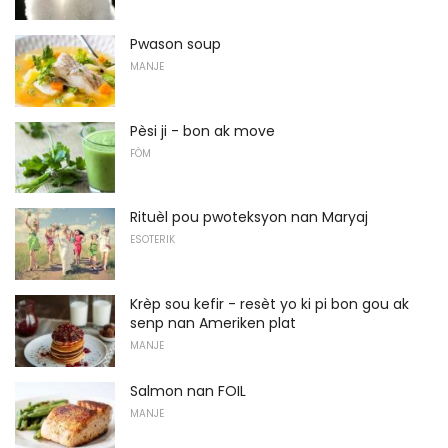
Pwason soup
MANJE
Pèsi ji - bon ak move
FÒM
Rituèl pou pwoteksyon nan Maryaj
ESOTERIK
Krèp sou kefir - resèt yo ki pi bon gou ak
senp nan Ameriken plat
MANJE
Salmon nan FOIL
MANJE