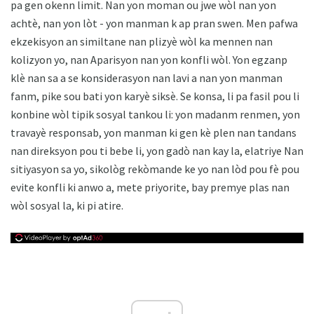
pa gen okenn limit. Nan yon moman ou jwe wòl nan yon
achtè, nan yon lòt - yon manman k ap pran swen. Men pafwa
ekzekisyon an similtane nan plizyè wòl ka mennen nan
kolizyon yo, nan Aparisyon nan yon konfli wòl. Yon egzanp
klè nan sa a se konsiderasyon nan lavi a nan yon manman
fanm, pike sou bati yon karyè siksè. Se konsa, li pa fasil pou li
konbine wòl tipik sosyal tankou li: yon madanm renmen, yon
travayè responsab, yon manman ki gen kè plen nan tandans
nan direksyon pou ti bebe li, yon gadò nan kay la, elatriye Nan
sitiyasyon sa yo, sikològ rekòmande ke yo nan lòd pou fè pou
evite konfli ki anwo a, mete priyorite, bay premye plas nan
wòl sosyal la, ki pi atire.