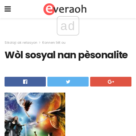
ad
Sikoloji ak relasyon
Konnen tèt ou
Wòl sosyal nan pèsonalite