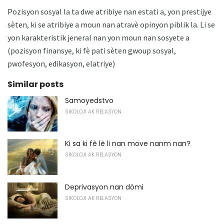
Pozisyon sosyal la ta dwe atribiye nan estati a, yon prestijye
sèten, ki se atribiye a moun nan atravè opinyon piblik la. Li se
yon karakteristik jeneral nan yon moun nan sosyete a
(pozisyon finansye, ki fè pati sèten gwoup sosyal,
pwofesyon, edikasyon, elatriye)
Similar posts
Samoyedstvo
SIKOLOJI AK RELASYON
Ki sa ki fè lè li nan move nanm nan?
SIKOLOJI AK RELASYON
Deprivasyon nan dòmi
SIKOLOJI AK RELASYON