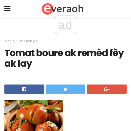
ad
Manje
Atik bon gou
Tomat boure ak remèd fèy
ak lay