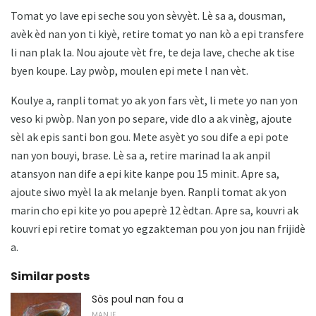
Tomat yo lave epi seche sou yon sèvyèt. Lè sa a, dousman,
avèk èd nan yon ti kiyè, retire tomat yo nan kò a epi transfere
li nan plak la. Nou ajoute vèt fre, te deja lave, cheche ak tise
byen koupe. Lay pwòp, moulen epi mete l nan vèt.
Koulye a, ranpli tomat yo ak yon fars vèt, li mete yo nan yon
veso ki pwòp. Nan yon po separe, vide dlo a ak vinèg, ajoute
sèl ak epis santi bon gou. Mete asyèt yo sou dife a epi pote
nan yon bouyi, brase. Lè sa a, retire marinad la ak anpil
atansyon nan dife a epi kite kanpe pou 15 minit. Apre sa,
ajoute siwo myèl la ak melanje byen. Ranpli tomat ak yon
marin cho epi kite yo pou apeprè 12 èdtan. Apre sa, kouvri ak
kouvri epi retire tomat yo egzakteman pou yon jou nan frijidè
a.
Similar posts
Sòs poul nan fou a
MANJE