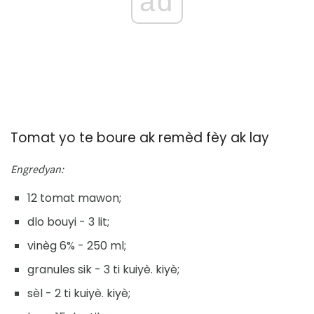
ad
Tomat yo te boure ak remèd fèy ak lay
Engredyan:
12 tomat mawon;
dlo bouyi - 3 lit;
vinèg 6% - 250 ml;
granules sik - 3 ti kuiyè. kiyè;
sèl - 2 ti kuiyè. kiyè;