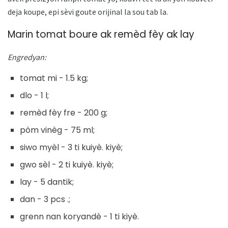
deja koupe, epi sèvi goute orijinal la sou tab la.
Marin tomat boure ak remèd fèy ak lay
Engredyan:
tomat mi - 1.5 kg;
dlo - 1 l;
remèd fèy fre - 200 g;
pòm vinèg - 75 ml;
siwo myèl - 3 ti kuiyè. kiyè;
gwo sèl - 2 ti kuiyè. kiyè;
lay - 5 dantik;
dan - 3 pcs .;
grenn nan koryandè - 1 ti kiyè.