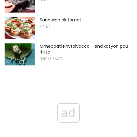
HOUSE
Sandwich ak tomat
MANJE
Omeopati Phytolyacca - endikasyon pou
itilize
BOTE AK SANTE
ad