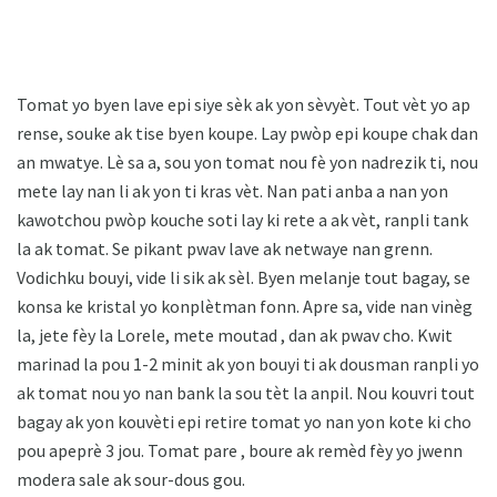
Tomat yo byen lave epi siye sèk ak yon sèvyèt. Tout vèt yo ap
rense, souke ak tise byen koupe. Lay pwòp epi koupe chak dan
an mwatye. Lè sa a, sou yon tomat nou fè yon nadrezik ti, nou
mete lay nan li ak yon ti kras vèt. Nan pati anba a nan yon
kawotchou pwòp kouche soti lay ki rete a ak vèt, ranpli tank
la ak tomat. Se pikant pwav lave ak netwaye nan grenn.
Vodichku bouyi, vide li sik ak sèl. Byen melanje tout bagay, se
konsa ke kristal yo konplètman fonn. Apre sa, vide nan vinèg
la, jete fèy la Lorele, mete moutad , dan ak pwav cho. Kwit
marinad la pou 1-2 minit ak yon bouyi ti ak dousman ranpli yo
ak tomat nou yo nan bank la sou tèt la anpil. Nou kouvri tout
bagay ak yon kouvèti epi retire tomat yo nan yon kote ki cho
pou apeprè 3 jou. Tomat pare , boure ak remèd fèy yo jwenn
modera sale ak sour-dous gou.