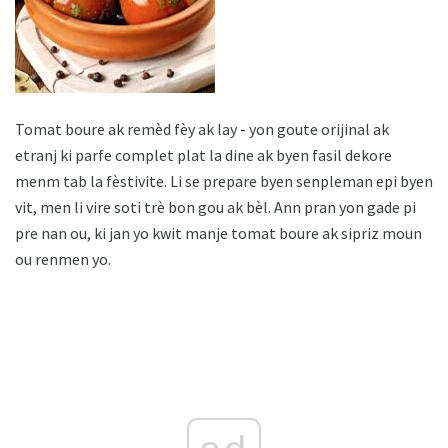
Tomat boure ak remèd fèy ak lay - yon goute orijinal ak
etranj ki parfe complet plat la dine ak byen fasil dekore
menm tab la fèstivite. Li se prepare byen senpleman epi byen
vit, men li vire soti trè bon gou ak bèl. Ann pran yon gade pi
pre nan ou, ki jan yo kwit manje tomat boure ak sipriz moun
ou renmen yo.