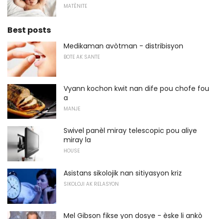
MATÈNITE
Best posts
Medikaman avòtman - distribisyon
BOTE AK SANTE
Vyann kochon kwit nan dife pou chofe fou
a
MANJE
Swivel panèl miray telescopic pou aliye
miray la
HOUSE
Asistans sikolojik nan sitiyasyon kriz
SIKOLOJI AK RELASYON
Mel Gibson fikse yon dosye - èske li ankò