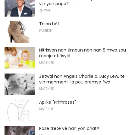
vin yon papa?
ZETWAL
Talon bòt
FASHION
Nitrisyon nan timoun nan nan 8 mwa sou
manje atifisyèl
MATÈNITE
Zetwal nan Angels Charlie a, Lucy Lew, te
vin manman l 'la pou premye fwa
MATÈNITE
Aplike "Primroses"
MATÈNITE
Pase trete vè nan yon chat?