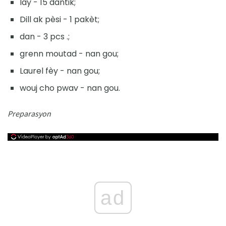
lay - 15 dantik;
Dill ak pèsi - 1 pakèt;
dan - 3 pcs .;
grenn moutad - nan gou;
Laurel fèy - nan gou;
wouj cho pwav - nan gou.
Preparasyon
ad