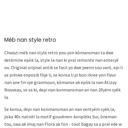
Mèb nan style retro
Chwazi mèb nan style retro pou yon kòmansman ta dwe
detèmine epòk la, style la nan ki pral remonte nan enteryè
ou. Original orijinal antik se fasil yo dwe jwenn sou vant, epi li
se prèske enposib fòje li, se konsa li pi bon rkree yon fleur
nan ane fin vye granmoun, kòmanse ak epòk la nan Atizay
Nouveau, se sa ki, depi nan konmansman an nan 20yèm syèk
la.
Se konsa, depi nan konmansman an nan ventyèm syèk la,
jiska 40s natirèl la motif gouvènen: konplèks Sur, òneman
tou, swa ak imaj nan Flora ak fon - tout bagay sa a pral ede w