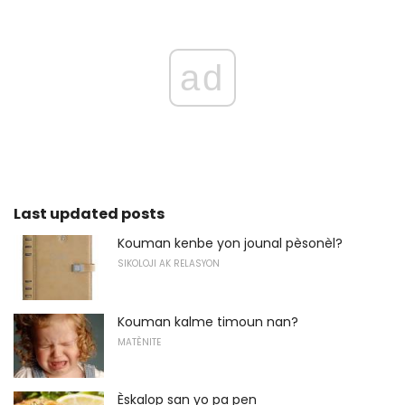
ad
Last updated posts
Kouman kenbe yon jounal pèsonèl?
SIKOLOJI AK RELASYON
Kouman kalme timoun nan?
MATÈNITE
Èskalop san yo pa pen