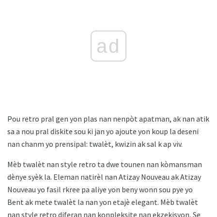
ad
Pou retro pral gen yon plas nan nenpòt apatman, ak nan atik
sa a nou pral diskite sou ki jan yo ajoute yon koup la deseni
nan chanm yo prensipal: twalèt, kwizin ak sal k ap viv.
Mèb twalèt nan style retro ta dwe tounen nan kòmansman
dènye syèk la. Eleman natirèl nan Atizay Nouveau ak Atizay
Nouveau yo fasil rkree pa aliye yon beny wonn sou pye yo
Bent ak mete twalèt la nan yon etajè elegant. Mèb twalèt
nan style retro diferan nan konpleksite nan ekzekisyon, Se