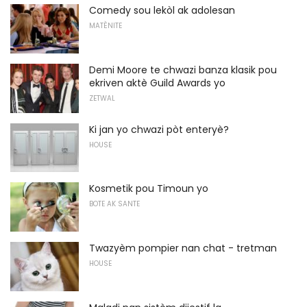
Comedy sou lekòl ak adolesan
MATÈNITE
Demi Moore te chwazi banza klasik pou
ekriven aktè Guild Awards yo
ZETWAL
Ki jan yo chwazi pòt enteryè?
HOUSE
Kosmetik pou Timoun yo
BOTE AK SANTE
Twazyèm pompier nan chat - tretman
HOUSE