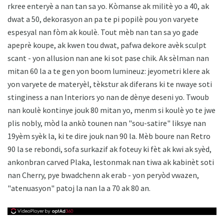
rkree enteryè a nan tan sa yo. Kòmanse ak militè yo a 40, ak
dwat a 50, dekorasyon an pa te pi popilè pou yon varyete
espesyal nan fòm ak koulè. Tout mèb nan tan sa yo gade
apeprè koupe, ak kwen tou dwat, pafwa dekore avèk sculpt
scant - yon allusion nan ane ki sot pase chik. Ak sèlman nan
mitan 60 la a te gen yon boom lumineuz: jeyometri klere ak
yon varyete de materyèl, tèkstur ak diferans ki te nwaye soti
stinginess a nan Interiors yo nan de dènye deseni yo. Twoub
nan koulè kontinye jouk 80 mitan yo, menm si koulè yo te jwe
plis nobly, mòd la ankò tounen nan "sou-satire" liksye nan
19yèm syèk la, ki te dire jouk nan 90 la. Mèb boure nan Retro
90 la se rebondi, sofa surkazif ak foteuy ki fèt ak kwi ak syèd,
ankonbran carved Plaka, lestonmak nan tiwa ak kabinèt soti
nan Cherry, pye bwadchenn ak erab - yon peryòd vwazen,
"atenuasyon" patoj la nan la a 70 ak 80 an.