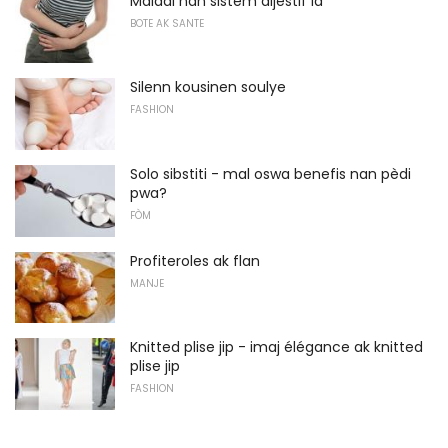
Maladi nan sistèm dijestif la
BOTE AK SANTE
Silenn kousinen soulye
FASHION
Solo sibstiti - mal oswa benefis nan pèdi
pwa?
FÒM
Profiteroles ak flan
MANJE
Knitted plise jip - imaj élégance ak knitted
plise jip
FASHION