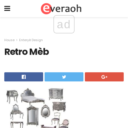
ad
House
Enteryè Design
Retro Mèb