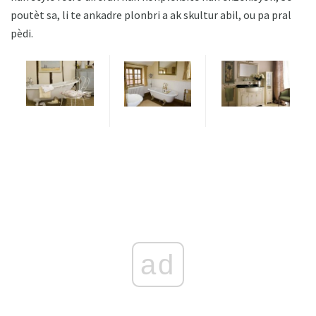
poutèt sa, li te ankadre plonbri a ak skultur abil, ou pa pral
pèdi.
ad