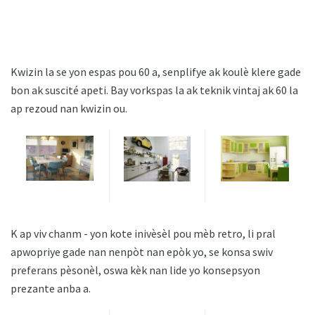
Kwizin la se yon espas pou 60 a, senplifye ak koulè klere gade
bon ak suscité apeti. Bay vorkspas la ak teknik vintaj ak 60 la
ap rezoud nan kwizin ou.
K ap viv chanm - yon kote inivèsèl pou mèb retro, li pral
apwopriye gade nan nenpòt nan epòk yo, se konsa swiv
preferans pèsonèl, oswa kèk nan lide yo konsepsyon
prezante anba a.