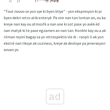
"Tout nouvo se yon vye ki byen bliye" - yon ekspresyon ki pi
byen dekri retro atik enteryè. Pa vire nan tan lontan an, ou ka
kreye nan kay ou atmosfè a nan ane ki sot pase yo avèk èd
nan matyè ki te pase egzamen an nan tan. Konble kay ou a ak
rilman reyini bagay sa yo retrospektiv vle di - ranpli li ak yon
ekstrè nan liksye ak coziness, kreye ak devlope pa jenerasyon
anvan yo.
ad