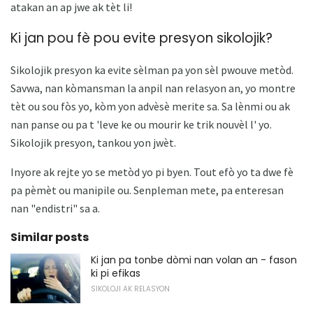
atakan an ap jwe ak tèt li!
Ki jan pou fè pou evite presyon sikolojik?
Sikolojik presyon ka evite sèlman pa yon sèl pwouve metòd.
Savwa, nan kòmansman la anpil nan relasyon an, yo montre
tèt ou sou fòs yo, kòm yon advèsè merite sa. Sa lènmi ou ak
nan panse ou pa t 'leve ke ou mourir ke trik nouvèl l' yo.
Sikolojik presyon, tankou yon jwèt.
Inyore ak rejte yo se metòd yo pi byen. Tout efò yo ta dwe fè
pa pèmèt ou manipile ou. Senpleman mete, pa enteresan
nan "endistri" sa a.
Similar posts
Ki jan pa tonbe dòmi nan volan an - fason
ki pi efikas
SIKOLOJI AK RELASYON