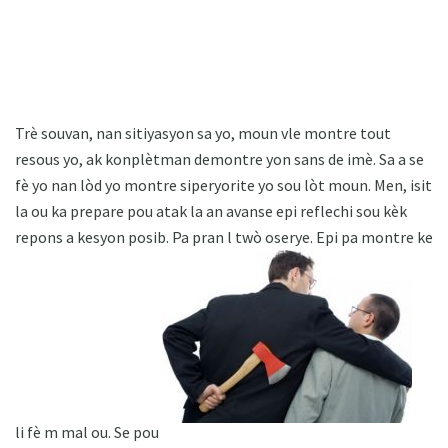
Trè souvan, nan sitiyasyon sa yo, moun vle montre tout
resous yo, ak konplètman demontre yon sans de imè. Sa a se
fè yo nan lòd yo montre siperyorite yo sou lòt moun. Men, isit
la ou ka prepare pou atak la an avanse epi reflechi sou kèk
repons a kesyon posib. Pa pran l twò oserye. Epi pa montre ke
li fè m mal ou. Se pou