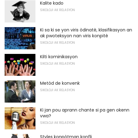
Kalite kado
SIKOLOJI AK RELASYON
Ki sa ki se yon viris òdinatè, klasifikasyon an
ak pwoteksyon nan viris konpitè
SIKOLOJI AK RELASYON
Kilti kominikasyon
SIKOLOJI AK RELASYON
Metòd de konvenk
SIKOLOJI AK RELASYON
Ki jan pou aprann chante si pa gen okenn
vwa?
SIKOLOJI AK RELASYON
Styles konpòtman konfli