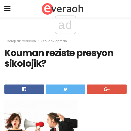
ad
Sikoloji ak relasyon
Oto-devlopman
Kouman reziste presyon
sikolojik?