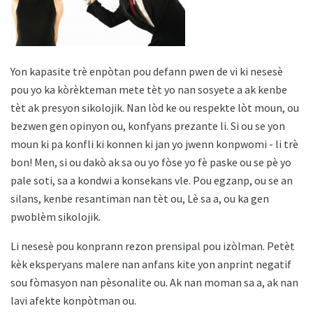
Yon kapasite trè enpòtan pou defann pwen de vi ki nesesè
pou yo ka kòrèkteman mete tèt yo nan sosyete a ak kenbe
tèt ak presyon sikolojik. Nan lòd ke ou respekte lòt moun, ou
bezwen gen opinyon ou, konfyans prezante li. Si ou se yon
moun ki pa konfli ki konnen ki jan yo jwenn konpwomi - li trè
bon! Men, si ou dakò ak sa ou yo fòse yo fè paske ou se pè yo
pale soti, sa a kondwi a konsekans vle. Pou egzanp, ou se an
silans, kenbe resantiman nan tèt ou, Lè sa a, ou ka gen
pwoblèm sikolojik.
Li nesesè pou konprann rezon prensipal pou izòlman. Petèt
kèk eksperyans malere nan anfans kite yon anprint negatif
sou fòmasyon nan pèsonalite ou. Ak nan moman sa a, ak nan
lavi afekte konpòtman ou.