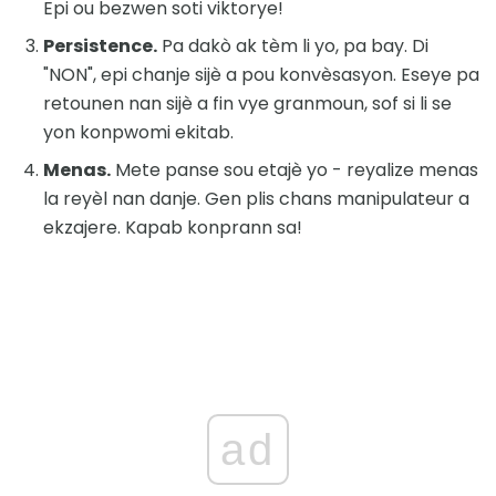
Epi ou bezwen soti viktorye!
Persistence.
Pa dakò ak tèm li yo, pa bay. Di
"NON", epi chanje sijè a pou konvèsasyon. Eseye pa
retounen nan sijè a fin vye granmoun, sof si li se
yon konpwomi ekitab.
Menas.
Mete panse sou etajè yo - reyalize menas
la reyèl nan danje. Gen plis chans manipulateur a
ekzajere. Kapab konprann sa!
ad