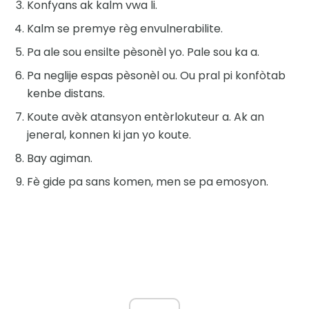
Konfyans ak kalm vwa li.
Kalm se premye règ envulnerabilite.
Pa ale sou ensilte pèsonèl yo. Pale sou ka a.
Pa neglije espas pèsonèl ou. Ou pral pi konfòtab
kenbe distans.
Koute avèk atansyon entèrlokuteur a. Ak an
jeneral, konnen ki jan yo koute.
Bay agiman.
Fè gide pa sans komen, men se pa emosyon.