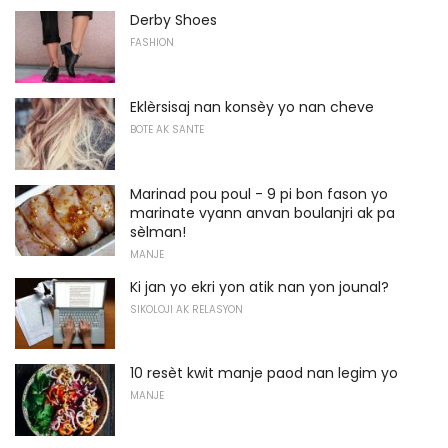
Derby Shoes
FASHION
Eklèrsisaj nan konsèy yo nan cheve
BOTE AK SANTE
Marinad pou poul - 9 pi bon fason yo
marinate vyann anvan boulanjri ak pa
sèlman!
MANJE
Ki jan yo ekri yon atik nan yon jounal?
SIKOLOJI AK RELASYON
10 resèt kwit manje paod nan legim yo
MANJE