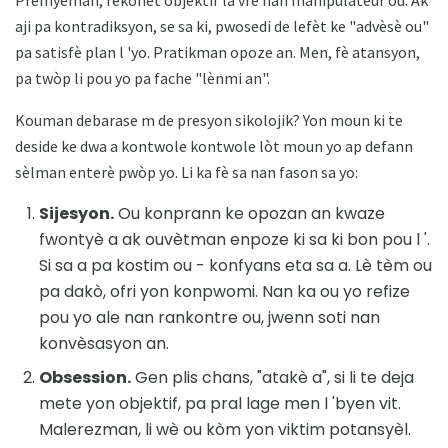
Premyèman, rekonèt objektif la vre nan manipulateur ou. Ak
aji pa kontradiksyon, se sa ki, pwosedi de lefèt ke "advèsè ou"
pa satisfè plan l 'yo. Pratikman opoze an. Men, fè atansyon,
pa twòp li pou yo pa fache "lènmi an".
Kouman debarase m de presyon sikolojik? Yon moun ki te
deside ke dwa a kontwole kontwole lòt moun yo ap defann
sèlman enterè pwòp yo. Li ka fè sa nan fason sa yo:
Sijesyon.
Ou konprann ke opozan an kwaze
fwontyè a ak ouvètman enpoze ki sa ki bon pou l '.
Si sa a pa kostim ou - konfyans eta sa a. Lè tèm ou
pa dakò, ofri yon konpwomi. Nan ka ou yo refize
pou yo ale nan rankontre ou, jwenn soti nan
konvèsasyon an.
Obsession.
Gen plis chans, "atakè a", si li te deja
mete yon objektif, pa pral lage men l 'byen vit.
Malerezman, li wè ou kòm yon viktim potansyèl.