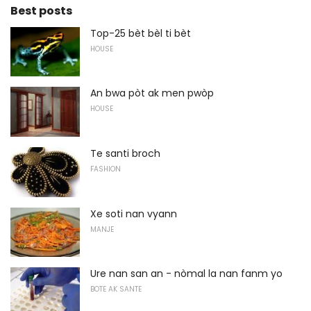
Best posts
Top-25 bèt bèl ti bèt
HOUSE
An bwa pòt ak men pwòp
HOUSE
Te santi broch
FASHION
Xe soti nan vyann
MANJE
Ure nan san an - nòmal la nan fanm yo
BOTE AK SANTE