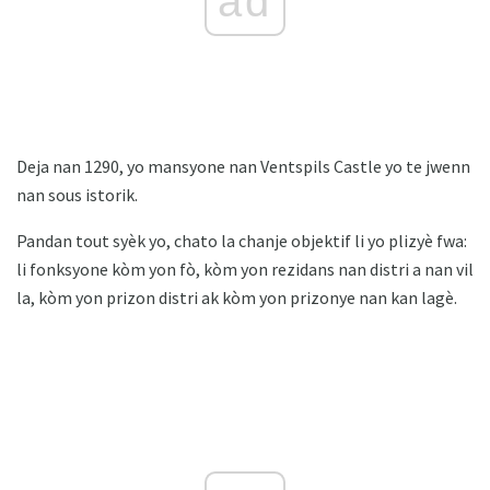
ad
Deja nan 1290, yo mansyone nan Ventspils Castle yo te jwenn
nan sous istorik.
Pandan tout syèk yo, chato la chanje objektif li yo plizyè fwa:
li fonksyone kòm yon fò, kòm yon rezidans nan distri a nan vil
la, kòm yon prizon distri ak kòm yon prizonye nan kan lagè.