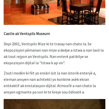
Castle ak Ventspils Museum
Depi 2001, Ventspils Mize ki te travay nan chato la. Se
ekspozisyon pèmanan nan mize a dedye a istwa a nan lavil la
ak tout rejyon an Ventspils. Nan enterè patikilye se
ekspozisyon dijital la "Istwa k ap viv".
Zouti modèn ki fèt yo enskri isit la nan istorik enteryè a,
eleman ansyen nan achitekti yo konbine avèk ekran
entèaktif ak enstalasyon dijital. Atmosfè a nan chato la
ansyen ogmante pa son ki te kreye sou òdinatè a.