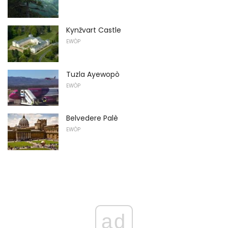
Kynžvart Castle
EWÒP
Tuzla Ayewopò
EWÒP
Belvedere Palè
EWÒP
ad