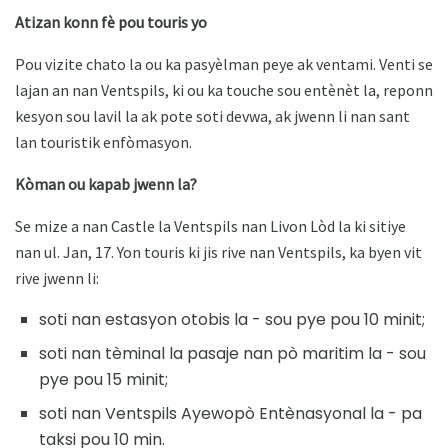
Atizan konn fè pou touris yo
Pou vizite chato la ou ka pasyèlman peye ak ventami. Venti se
lajan an nan Ventspils, ki ou ka touche sou entènèt la, reponn
kesyon sou lavil la ak pote soti devwa, ak jwenn li nan sant
lan touristik enfòmasyon.
Kòman ou kapab jwenn la?
Se mize a nan Castle la Ventspils nan Livon Lòd la ki sitiye
nan ul. Jan, 17. Yon touris ki jis rive nan Ventspils, ka byen vit
rive jwenn li:
soti nan estasyon otobis la - sou pye pou 10 minit;
soti nan tèminal la pasaje nan pò maritim la - sou
pye pou 15 minit;
soti nan Ventspils Ayewopò Entènasyonal la - pa
taksi pou 10 min.