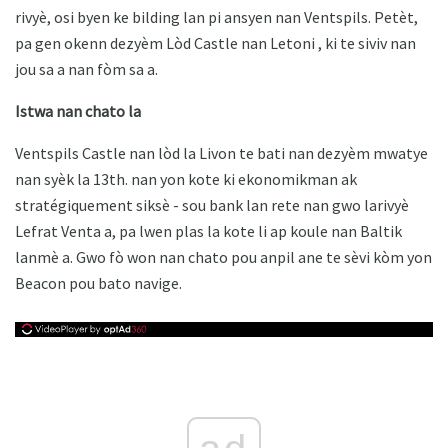
rivyè, osi byen ke bilding lan pi ansyen nan Ventspils. Petèt,
pa gen okenn dezyèm Lòd Castle nan Letoni , ki te siviv nan
jou sa a nan fòm sa a.
Istwa nan chato la
Ventspils Castle nan lòd la Livon te bati nan dezyèm mwatye
nan syèk la 13th. nan yon kote ki ekonomikman ak
stratégiquement siksè - sou bank lan rete nan gwo larivyè
Lefrat Venta a, pa lwen plas la kote li ap koule nan Baltik
lanmè a. Gwo fò won nan chato pou anpil ane te sèvi kòm yon
Beacon pou bato navige.