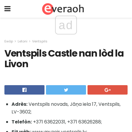
ad
Ewòp
Letoni
Ventspils
Ventspils Castle nan lòd la
Livon
Adrès:
Ventspils novads, Jāņa iela 17, Ventspils,
LV-3602;
Telefòn:
+371 63622031, +371 63626288;
Sit wèb:
www.muzejs.ventspils.lv;