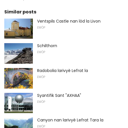
Similar posts
Ventspils Castle nan lòd la Livon
EWÒP
Schilthorn
EWÒP
Radobolia larivyè Lefrat la
EWÒP
Syantifik Sant "AXHAA"
EWÒP
Canyon nan larivyè Lefrat Tara la
EWÒP