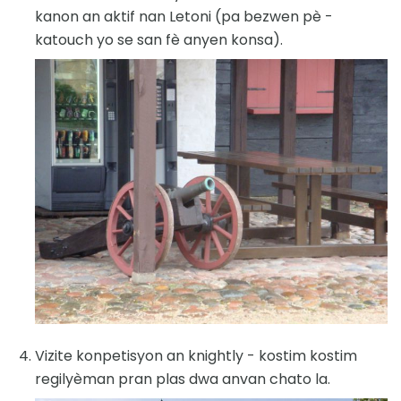
kanon an aktif nan Letoni (pa bezwen pè -
katouch yo se san fè anyen konsa).
Vizite konpetisyon an knightly - kostim kostim
regilyèman pran plas dwa anvan chato la.