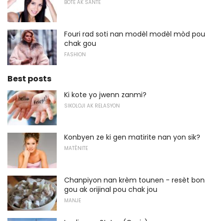
BOTE AK SANTE
Fouri rad soti nan modèl modèl mòd pou
chak gou
FASHION
Best posts
Ki kote yo jwenn zanmi?
SIKOLOJI AK RELASYON
Konbyen ze ki gen matirite nan yon sik?
MATÈNITE
Chanpiyon nan krèm tounen - resèt bon
gou ak orijinal pou chak jou
MANJE