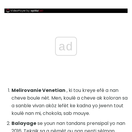
ad
Melirovanie Venetian
, ki tou kreye efè a nan
cheve boule nèt. Men, koulè a ​​cheve ak koloran sa
a sanble vivan akòz lefèt ke kadna yo jwenn tout
koulè nan mi, chokola, sab mouye.
Balayage
se youn nan tandans prensipal yo nan
2016. Teknik sa a pèmèt ou nan penti sèlman