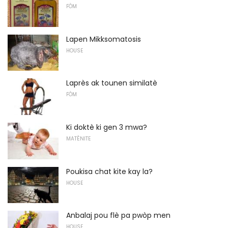
FÒM
Lapen Mikksomatosis
HOUSE
Laprès ak tounen similatè
FÒM
Ki doktè ki gen 3 mwa?
MATÈNITE
Poukisa chat kite kay la?
HOUSE
Anbalaj pou flè pa pwòp men
HOUSE