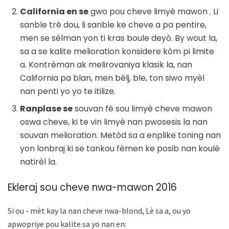
California en se
gwo pou cheve limyè mawon . Li
sanble trè dou, li sanble ke cheve a pa pentire,
men se sèlman yon ti kras boule deyò. By wout la,
sa a se kalite melioration konsidere kòm pi limite
a. Kontrèman ak melirovaniya klasik la, nan
California pa blan, men bèlj, ble, ton siwo myèl
nan penti yo yo te itilize.
Ranplase se
souvan fè sou limyè cheve mawon
oswa cheve, ki te vin limyè nan pwosesis la nan
souvan melioration. Metòd sa a enplike toning nan
yon lonbraj ki se tankou fèmen ke posib nan koulè
natirèl la.
Ekleraj sou cheve nwa-mawon 2016
Si ou - mèt kay la nan cheve nwa-blond, Lè sa a, ou yo
apwopriye pou kalite sa yo nan en: