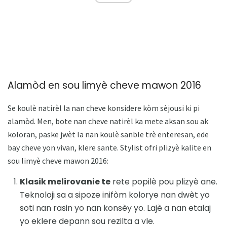
Alamòd en sou limyè cheve mawon 2016
Se koulè natirèl la nan cheve konsidere kòm sèjousi ki pi
alamòd. Men, bote nan cheve natirèl ka mete aksan sou ak
koloran, paske jwèt la nan koulè sanble trè enteresan, ede
bay cheve yon vivan, klere sante. Stylist ofri plizyè kalite en
sou limyè cheve mawon 2016:
Klasik melirovanie te
rete popilè pou plizyè ane.
Teknoloji sa a sipoze inifòm kolorye nan dwèt yo
soti nan rasin yo nan konsèy yo. Lajè a nan etalaj
yo eklere depann sou rezilta a vle.