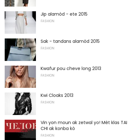
Jip alamòd - ete 2015
FASHION
Sak - tandans alamòd 2015
FASHION
Kwafur pou cheve long 2013
FASHION
Kwi Cloaks 2013
FASHION
Vin yon moun ak zetwal yo! Mèt klas TAI
CHI ak konba kò
FASHION